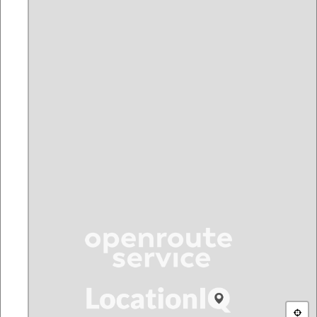
Datenschutz
Von www.strecken-messen.de werden keine Trackingdaten erhoben
und wir verwenden keine Cookies. Es ist möglich, dass die Anbieter
der Kartendaten den Abruf der Bilder in Logdateien protokolliert. Für
Details diesbezüblich wenden Sie sich bitte an die jeweiliegen
Kartenanbeiter. Diese stehen je nach Auswahl in der Karte unten
rechts (z.B. www.openstreetmap.org oder www.esri.de).
Unterstützung
Ohne die Arbeit der OpenSource Community wäre diese Seite gar
nicht möglich. Wir bedanken uns daher bei den unzähligen
Entwicklern von Jquery, Leaflet, ChartJS, OpenstreetMap und allen die
es sonst möglich machen mit geringem Aufwand diese Funktionen
zur Verfügung zu stellen. Weiterhin bedanken wir uns bei diesen
Diensten für die Bereitstellung ihrer APIs, die Daten für die
Ortsfindung und das Routing liefern: