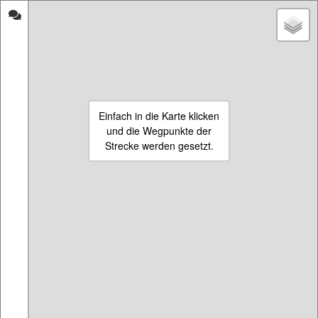
strecken-
Laufen inSchwalm-
messen.de
Eder-Kreis
Start
Eigene Strecke beginnen
Einfach in die Karte klicken
18.04.2020
und die Wegpunkte der
Name:
HorrorLB
Länge:
4983 m
Strecke werden gesetzt.
Impressum & Informationen
Die Seite ist aus persönlichem Interesse enstanden, da die Strecken-
Mess-Seiten scheinbar gerade verschwinden oder nicht ordentlich
gepflegt werden. Ich vermute es liegt an den neuen Richtlinien für die
Einbindung von den Maps eines großen Suchmaschinenanbieters.
Wenn die Seite ein bisschen besucht wird, werde ich auch neue
Funktionen wie Registrierung oder Satellitenbilder hinzufügen.
Vorerst muss es aber so reichen Feedback gerne als Kommentar.