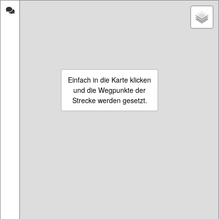
strecken-
Laufen
messen.de
inAmmerland
Start
Eigene Strecke beginnen
Einfach in die Karte klicken
17.06.2020
und die Wegpunkte der
Name:
Metjendorf-Rastede
etc
Strecke werden gesetzt.
Länge:
36002 m
Impressum & Informationen
Die Seite ist aus persönlichem Interesse enstanden, da die Strecken-
Mess-Seiten scheinbar gerade verschwinden oder nicht ordentlich
gepflegt werden. Ich vermute es liegt an den neuen Richtlinien für die
Einbindung von den Maps eines großen Suchmaschinenanbieters.
Wenn die Seite ein bisschen besucht wird, werde ich auch neue
Funktionen wie Registrierung oder Satellitenbilder hinzufügen.
Vorerst muss es aber so reichen Feedback gerne als Kommentar.