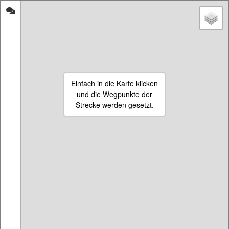
strecken-
Fahradfahren
messen.de
inViersen
Start
Eigene Strecke beginnen
Einfach in die Karte klicken
01.06.2020
30.04.2020
und die Wegpunkte der
Name:
5,3 km Venekotensee
Name:
21,2 km
Länge:
5337 m
Halbmarathon
Strecke werden gesetzt.
Länge:
21165 m
30.04.2020
20.04.2020
Name:
16 km Venekoten -
Name:
10,2 km
Tankenbenden -
Wachholderheide - Oebeler
Schwalmauen
Bruch - Schwalmweg
Länge:
15979 m
Länge:
10011 m
19.04.2020
19.04.2020
Name:
16,2 km Venekoten -
Name:
19,3 km Venekoten -
Takenbenden- Holland
Brüggen - Tackenbenden
Länge:
16216 m
Länge:
19321 m