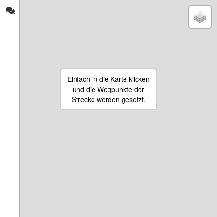
strecken-
Fahradfahren
messen.de
inUecker-Randow
Start
Eigene Strecke beginnen
Einfach in die Karte klicken
15.11.2020
und die Wegpunkte der
Name:
Mönkebude -
Leopoldshagen -
Strecke werden gesetzt.
Mönkebude 14 km
Länge:
14142 m
Impressum & Informationen
Die Seite ist aus persönlichem Interesse enstanden, da die Strecken-
Mess-Seiten scheinbar gerade verschwinden oder nicht ordentlich
gepflegt werden. Ich vermute es liegt an den neuen Richtlinien für die
Einbindung von den Maps eines großen Suchmaschinenanbieters.
Wenn die Seite ein bisschen besucht wird, werde ich auch neue
Funktionen wie Registrierung oder Satellitenbilder hinzufügen.